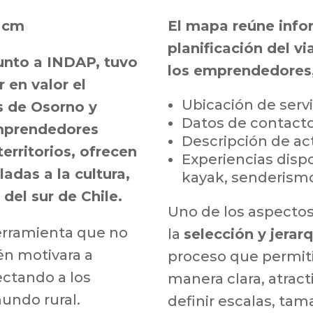
5 cm
El mapa reúne infor
planificación del vi
junto a INDAP, tuvo
los emprendedores,
 en valor el
Ubicación de servi
as de Osorno y
Datos de contacto
emprendedores
Descripción de act
erritorios, ofrecen
Experiencias disp
adas a la cultura,
kayak, senderismo
 del sur de Chile.
Uno de los aspectos
herramienta que no
la
selección y jerar
én motivara a
proceso que permiti
ectando a los
manera clara, atract
mundo rural.
definir escalas, tam