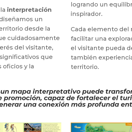
logrando un equilibr
la
interpretación
inspirador.
 diseñamos un
erritorio desde la
Cada elemento del 
 fue cuidadosamente
facilitar una explor
erés del visitante,
el visitante pueda d
significativos que
también experiencia
 oficios y la
territorio.
o un mapa interpretativo puede transf
 promoción, capaz de fortalecer el tur
nerar una conexión más profunda entre