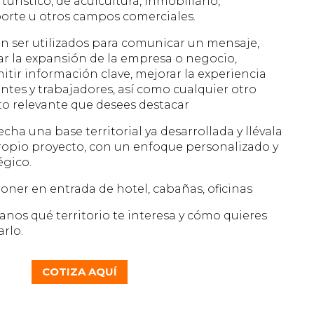
 turístico, de acuicultura, inmobiliario,
orte u otros campos comerciales.
 ser utilizados para comunicar un mensaje,
r la expansión de la empresa o negocio,
itir información clave, mejorar la experiencia
entes y trabajadores, así como cualquier otro
o relevante que desees destacar
cha una base territorial ya desarrollada y llévala
ropio proyecto, con un enfoque personalizado y
égico.
oner en entrada de hotel, cabañas, oficinas
nos qué territorio te interesa y cómo quieres
rlo.
COTIZA AQUÍ