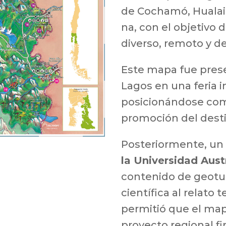
de
Cochamó
,
Huala
na
, con el objetivo d
diverso, remoto y de 
Este mapa fue pres
Lagos
en una feria 
posicionándose co
promoción del dest
Posteriormente, un
la Universidad Aust
contenido de geotu
científica al relato t
permitió que el map
proyecto regional f