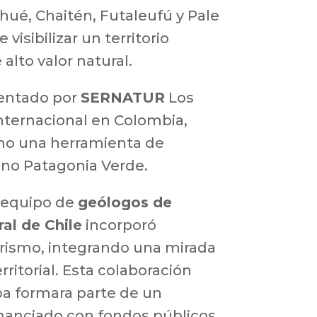
ihué
,
Chaitén
,
Futaleufú
y
Pale
e visibilizar un territorio
alto valor natural.
entado por
SERNATUR
Los
internacional en Colombia,
mo una herramienta de
ino Patagonia Verde.
 equipo de
geólogos de
ral de Chile
incorporó
rismo, integrando una mirada
erritorial. Esta colaboración
a formara parte de un
inanciado con fondos públicos,